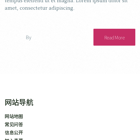
tempus eleifend ut et magna. Lorem ipsum dolor sit
amet, consectetur adipiscing.
By
qingcao
Read More
网站导航
网站地图
常见问答
信息公开